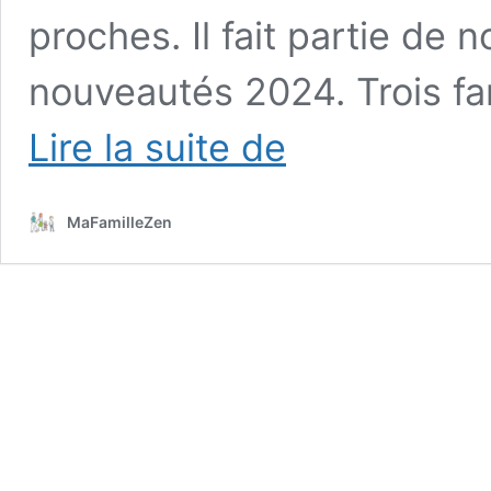
proches. Il fait partie de 
nouveautés 2024. Trois fam
Mind
Lire la suite de
Me,
un
jeu
MaFamilleZen
Olémains
:
l’avis
de
nos
familles
testeuses