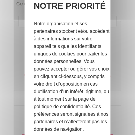
Ce concours est terminé !
NOTRE PRIORITÉ
Nos Partenaires
Notre organisation et ses
partenaires stockent et/ou accèdent
Où trouver un
à des informations sur votre
lit enfant
appareil tels que les identifiants
design et éco-conçu ?
uniques de cookies pour traiter les
*****
données personnelles. Vous
Pour toute
pouvez accepter ou gérer vos choix
demande de faire part de naissance,
en cliquant ci-dessous, y compris
c'est par ICI
votre droit d’opposition en cas
d’utilisation d’un intérêt légitime, ou
à tout moment sur la page de
PUBLICITÉ
politique de confidentialité. Ces
préférences seront signalées à nos
partenaires et n’affecteront pas les
JEUX-CONCOURS
données de navigation.