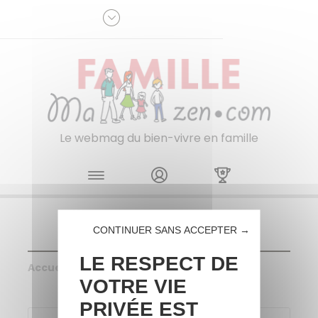
Panneau de gestion des cookies
R
p
:
Je m'inscris à la newsletter
Le webmag du bien-vivre en famille
Skip to content
CONTINUER SANS ACCEPTER →
LE RESPECT DE
Accueil
>
Concours
VOTRE VIE
PRIVÉE EST