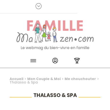
Panneau de gestion des cookies
R
p
:
Je m'inscris à la newsletter
Le webmag du bien-vivre en famille
Skip to content
Accueil
>
Mon Couple & Moi
>
Me chouchouter
>
Thalasso & Spa
THALASSO & SPA