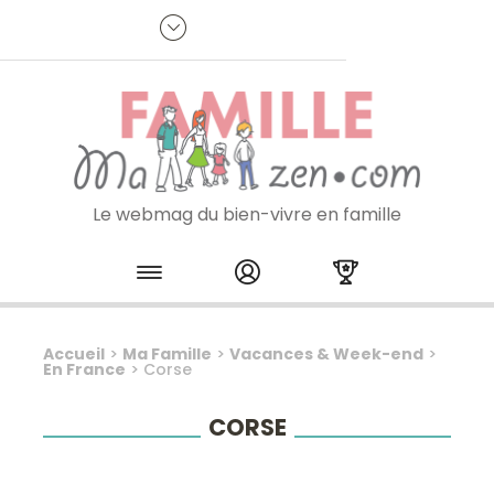
Panneau de gestion des cookies
R
p
:
Je m'inscris à la newsletter
Le webmag du bien-vivre en famille
Skip to content
Accueil
>
Ma Famille
>
Vacances & Week-end
>
En France
>
Corse
CORSE