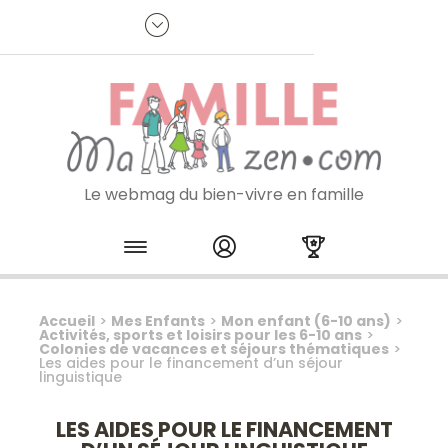
Panneau de gestion des cookies
R
p
:
Je m'inscris à la newsletter
Le webmag du bien-vivre en famille
Skip to content
Accueil
>
Mes Enfants
>
Mon enfant (6-10 ans)
>
Activités, sports et loisirs pour les 6-10 ans
>
Colonies de vacances et séjours thématiques
>
Les aides pour le financement d’un séjour
linguistique
LES AIDES POUR LE FINANCEMENT