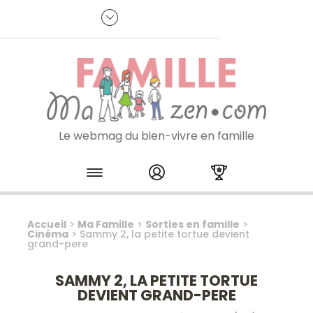
Panneau de gestion des cookies
R
p
:
Je m'inscris à la newsletter
Le webmag du bien-vivre en famille
Skip to content
Accueil
>
Ma Famille
>
Sorties en famille
>
Cinéma
>
Sammy 2, la petite tortue devient
grand-pere
SAMMY 2, LA PETITE TORTUE
DEVIENT GRAND-PERE