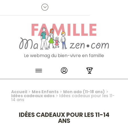
Panneau de gestion des cookies
R
p
:
Je m'inscris à la newsletter
Le webmag du bien-vivre en famille
Skip to content
Accueil
>
Mes Enfants
>
Mon ado (11-18 ans)
>
Idées cadeaux ados
>
Idées cadeaux pour les 11-
14 ans
IDÉES CADEAUX POUR LES 11-14
ANS