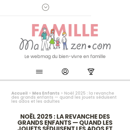
Panneau de gestion des cookies
R
p
:
Je m'inscris à la newsletter
Le webmag du bien-vivre en famille
Skip to content
Accueil
>
Mes Enfants
>
Noël 2025 : la revanche
des grands enfants — quand les jouets séduisent
les ados et les adultes
NOËL 2025 : LA REVANCHE DES
GRANDS ENFANTS — QUAND LES
JOUETS SÉDUISENT LES ADOS ET