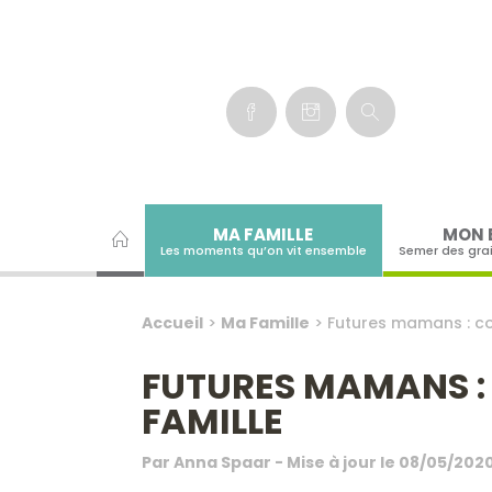
Panneau de gestion des cookies
MA FAMILLE
MON 
Les moments qu’on vit ensemble
Semer des gra
Accueil
>
Ma Famille
>
Futures mamans : co
FUTURES MAMANS : 
FAMILLE
Par
Anna Spaar
- Mise à jour le
08/05/202