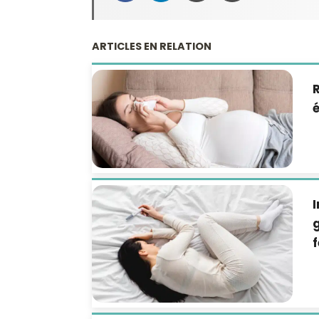
ARTICLES EN RELATION
é
I
g
f