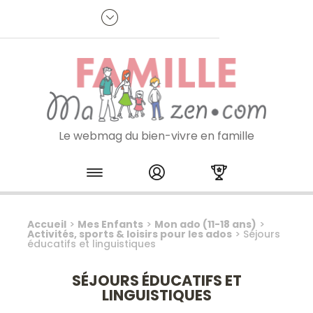
Panneau de gestion des cookies
R
p
:
Je m'inscris à la newsletter
Le webmag du bien-vivre en famille
Skip to content
Accueil
>
Mes Enfants
>
Mon ado (11-18 ans)
>
Activités, sports & loisirs pour les ados
>
Séjours
éducatifs et linguistiques
SÉJOURS ÉDUCATIFS ET
LINGUISTIQUES