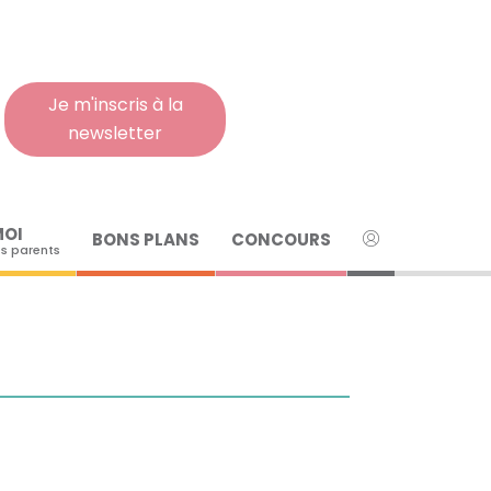
Rech
pour
:
Je m'inscris à la
newsletter
MOI
BONS PLANS
CONCOURS
s parents