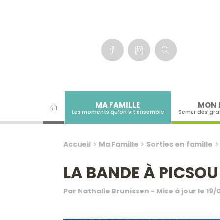
Panneau de gestion des cookies
MA FAMILLE
MON 
Les moments qu’on vit ensemble
Semer des gra
Accueil
>
Ma Famille
>
Sorties en famille
LA BANDE À PICSOU
Par
Nathalie Brunissen
- Mise à jour le
19/