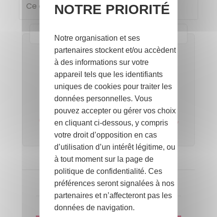
Ce concours est terminé !
NOTRE PRIORITÉ
Nos Partenaires
Notre organisation et ses
partenaires stockent et/ou accèdent
Où trouver un
à des informations sur votre
lit enfant
appareil tels que les identifiants
design et éco-conçu ?
uniques de cookies pour traiter les
*****
données personnelles. Vous
Pour toute
pouvez accepter ou gérer vos choix
demande de faire part de naissance,
en cliquant ci-dessous, y compris
c'est par ICI
votre droit d’opposition en cas
d’utilisation d’un intérêt légitime, ou
à tout moment sur la page de
PUBLICITÉ
politique de confidentialité. Ces
préférences seront signalées à nos
partenaires et n’affecteront pas les
JEUX-CONCOURS
données de navigation.