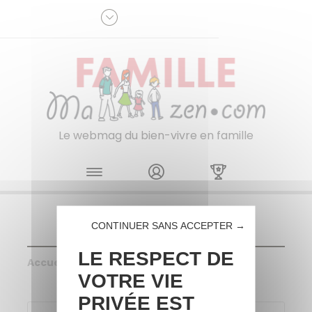
Panneau de gestion des cookies
R
p
:
Je m'inscris à la newsletter
Le webmag du bien-vivre en famille
Skip to content
CONTINUER SANS ACCEPTER →
LE RESPECT DE
Accueil
>
Concours
VOTRE VIE
PRIVÉE EST