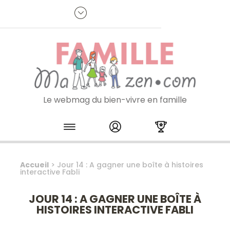
Panneau de gestion des cookies
R
p
:
Je m'inscris à la newsletter
Le webmag du bien-vivre en famille
Skip to content
Accueil
>
Jour 14 : A gagner une boîte à histoires
interactive Fabli
JOUR 14 : A GAGNER UNE BOÎTE À
HISTOIRES INTERACTIVE FABLI