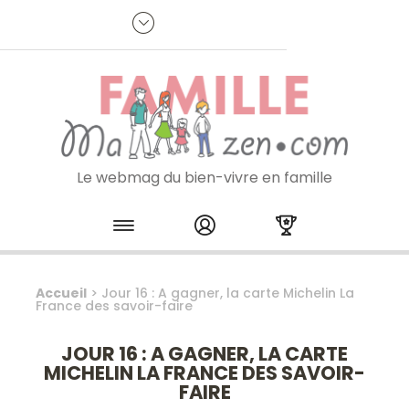
Panneau de gestion des cookies
R
p
:
Je m'inscris à la newsletter
Le webmag du bien-vivre en famille
Skip to content
Accueil
>
Jour 16 : A gagner, la carte Michelin La
France des savoir-faire
JOUR 16 : A GAGNER, LA CARTE
MICHELIN LA FRANCE DES SAVOIR-
FAIRE