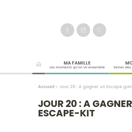
Panneau de gestion des cookies
MA FAMILLE
MO
Les moments qu’on vit ensemble
Semer des
Accueil
>
Jour 20 : A gagner un Escape ga
JOUR 20 : A GAGNE
ESCAPE-KIT