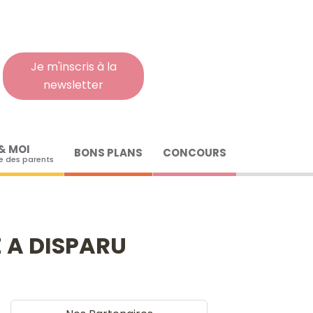
Rech
pour
:
Je m'inscris à la
newsletter
& MOI
BONS PLANS
CONCOURS
 des parents
 A DISPARU