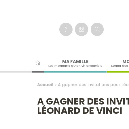
Panneau de gestion des cookies
MA FAMILLE
MO
Les moments qu’on vit ensemble
Semer des
Accueil
>
A gagner des invitations pour Léo,
A GAGNER DES INVI
LÉONARD DE VINCI