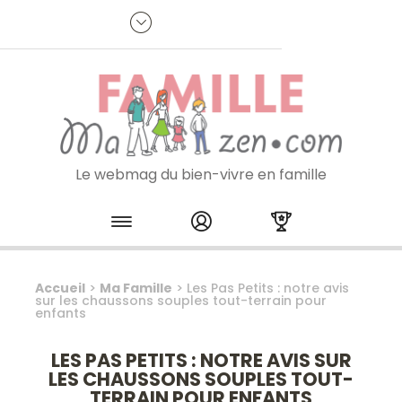
Panneau de gestion des cookies
R
p
:
Je m'inscris à la newsletter
Le webmag du bien-vivre en famille
Skip to content
Accueil
>
Ma Famille
>
Les Pas Petits : notre avis
sur les chaussons souples tout-terrain pour
enfants
LES PAS PETITS : NOTRE AVIS SUR
LES CHAUSSONS SOUPLES TOUT-
TERRAIN POUR ENFANTS