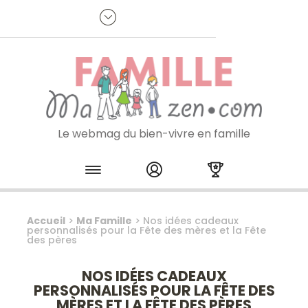
Panneau de gestion des cookies
R
p
:
Je m'inscris à la newsletter
Le webmag du bien-vivre en famille
Skip to content
Accueil
>
Ma Famille
>
Nos idées cadeaux
personnalisés pour la Fête des mères et la Fête
des pères
NOS IDÉES CADEAUX
PERSONNALISÉS POUR LA FÊTE DES
MÈRES ET LA FÊTE DES PÈRES