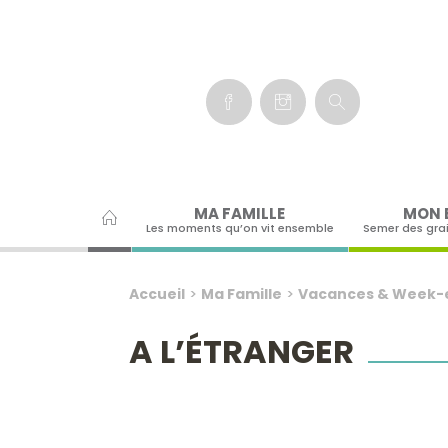
Panneau de gestion des cookies
MA FAMILLE
MON 
Les moments qu’on vit ensemble
Semer des gra
Accueil
>
Ma Famille
>
Vacances & Week-
A L’ÉTRANGER