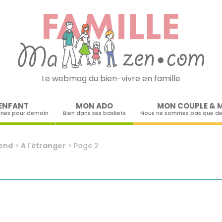
Le webmag du bien-vivre en famille
Skip to content
ENFANT
MON ADO
MON COUPLE & 
ines pour demain
Bien dans ses baskets
Nous ne sommes pas que de
end
>
A l'étranger
>
Page 2