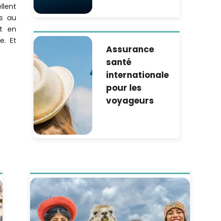
lent
es au
t en
e. Et
Assurance
santé
internationale
pour les
voyageurs