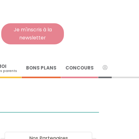
Rech
pour
:
Je m'inscris à la
newsletter
MOI
BONS PLANS
CONCOURS
s parents
Nos Partenaires