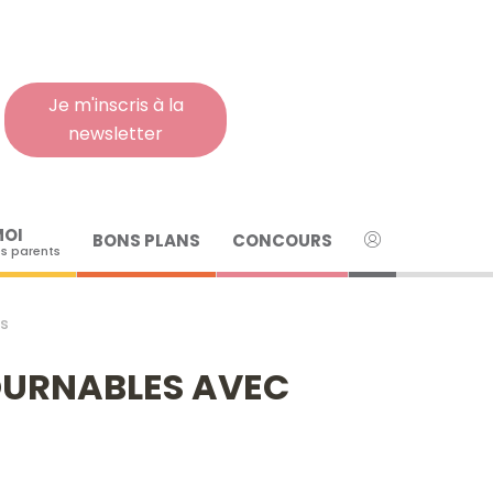
Rech
pour
:
Je m'inscris à la
newsletter
MOI
BONS PLANS
CONCOURS
s parents
os
TOURNABLES AVEC