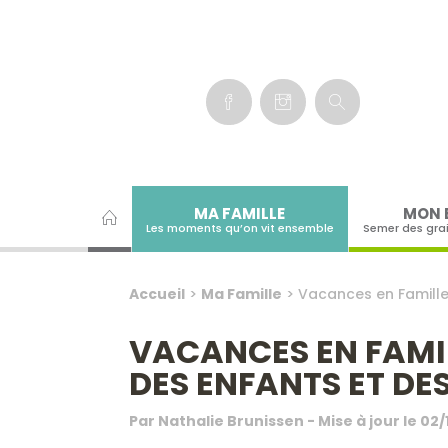
Panneau de gestion des cookies
MA FAMILLE
MON 
Les moments qu’on vit ensemble
Semer des gra
Accueil
>
Ma Famille
>
Vacances en Famille
VACANCES EN FAMIL
DES ENFANTS ET DE
Par
Nathalie Brunissen
- Mise à jour le
02/