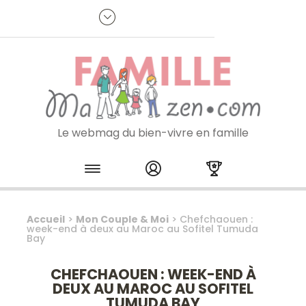
Panneau de gestion des cookies
R
p
:
Je m'inscris à la newsletter
Le webmag du bien-vivre en famille
Skip to content
Accueil
>
Mon Couple & Moi
>
Chefchaouen :
week-end à deux au Maroc au Sofitel Tumuda
Bay
CHEFCHAOUEN : WEEK-END À
DEUX AU MAROC AU SOFITEL
TUMUDA BAY