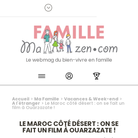
Panneau de gestion des cookies
R
p
:
Je m'inscris à la newsletter
Le webmag du bien-vivre en famille
Skip to content
Accueil
>
Ma Famille
>
Vacances & Week-end
>
A l'étranger
>
Le Maroc côté désert : on se fait un
film à Ouarzazate !
LE MAROC CÔTÉ DÉSERT : ON SE
FAIT UN FILM À OUARZAZATE !