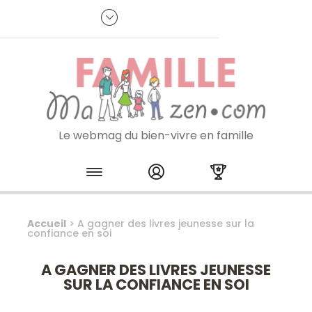
Panneau de gestion des cookies
R
p
:
Je m'inscris à la newsletter
Le webmag du bien-vivre en famille
Skip to content
Accueil
>
A gagner des livres jeunesse sur la
confiance en soi
A GAGNER DES LIVRES JEUNESSE
SUR LA CONFIANCE EN SOI