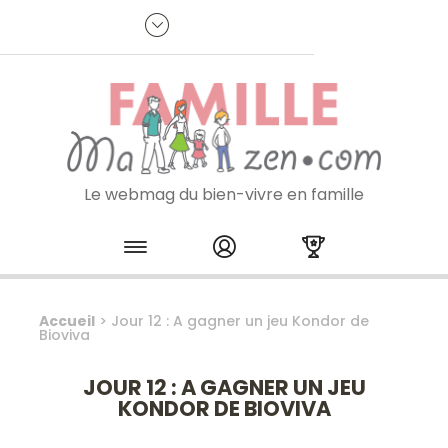
Panneau de gestion des cookies
R
p
:
Je m'inscris à la newsletter
Le webmag du bien-vivre en famille
Skip to content
Accueil
>
Jour 12 : A gagner un jeu Kondor de
Bioviva
JOUR 12 : A GAGNER UN JEU
KONDOR DE BIOVIVA