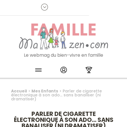
Panneau de gestion des cookies
R
p
:
Je m'inscris à la newsletter
Le webmag du bien-vivre en famille
Skip to content
Accueil
>
Mes Enfants
>
Parler de cigarette
électronique à son ado… sans banaliser (ni
dramatiser)
PARLER DE CIGARETTE
ÉLECTRONIQUE À SON ADO… SANS
BANALISER (NI DRAMATISER)