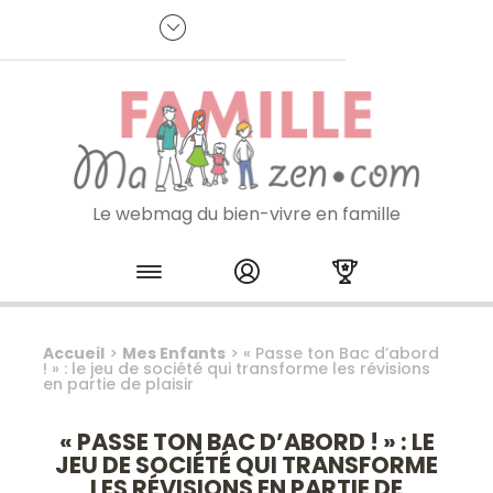
Panneau de gestion des cookies
R
p
:
Je m'inscris à la newsletter
Le webmag du bien-vivre en famille
Skip to content
Accueil
>
Mes Enfants
>
« Passe ton Bac d’abord
! » : le jeu de société qui transforme les révisions
en partie de plaisir
« PASSE TON BAC D’ABORD ! » : LE
JEU DE SOCIÉTÉ QUI TRANSFORME
LES RÉVISIONS EN PARTIE DE