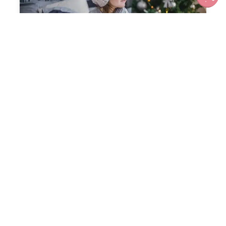
Notre sélection de cadeaux
enfants Noël 2019
Omelette style wrap au saumon