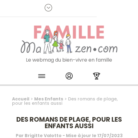
Panneau de gestion des cookies
R
p
:
Je m'inscris à la newsletter
Le webmag du bien-vivre en famille
Skip to content
Accueil
>
Mes Enfants
>
Des romans de plage,
pour les enfants aussi
DES ROMANS DE PLAGE, POUR LES
ENFANTS AUSSI
Par
Brigitte Valotto
- Mise à jour le
17/07/2023