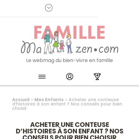
Panneau de gestion des cookies
R
p
:
Je m'inscris à la newsletter
Le webmag du bien-vivre en famille
Skip to content
Accueil
>
Mes Enfants
>
Acheter une conteuse
d’histoires à son enfant ? Nos conseils pour bien
choisir
ACHETER UNE CONTEUSE
D’HISTOIRES À SON ENFANT ? NOS
CONSEILS POUR BIEN CHOISIR