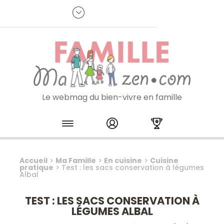
Panneau de gestion des cookies
R
p
:
Je m'inscris à la newsletter
Le webmag du bien-vivre en famille
Skip to content
Accueil
>
Ma Famille
>
En cuisine
>
Cuisine
pratique
>
Test : les sacs conservation à légumes
Albal
TEST : LES SACS CONSERVATION À
LÉGUMES ALBAL