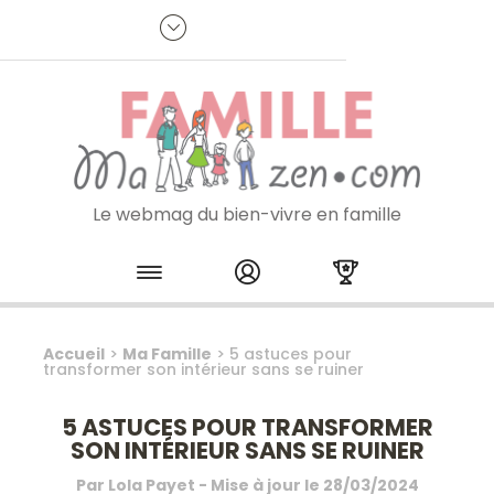
Panneau de gestion des cookies
R
p
:
Je m'inscris à la newsletter
Le webmag du bien-vivre en famille
Skip to content
Accueil
>
Ma Famille
>
5 astuces pour
transformer son intérieur sans se ruiner
5 ASTUCES POUR TRANSFORMER
SON INTÉRIEUR SANS SE RUINER
Par
Lola Payet
- Mise à jour le
28/03/2024