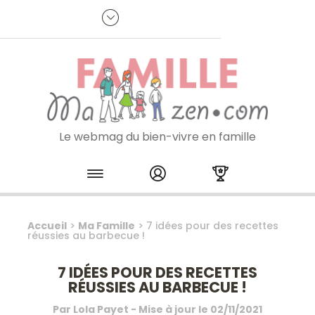
Panneau de gestion des cookies
R
p
:
Je m'inscris à la newsletter
Le webmag du bien-vivre en famille
Skip to content
Accueil
>
Ma Famille
>
7 idées pour des recettes
réussies au barbecue !
7 IDÉES POUR DES RECETTES
RÉUSSIES AU BARBECUE !
Par
Lola Payet
- Mise à jour le
02/11/2021