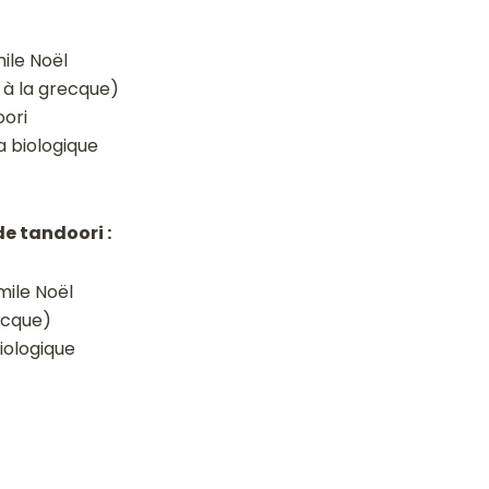
ile Noël
 à la grecque)
oori
ra biologique
e tandoori :
mile Noël
ecque)
biologique