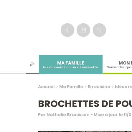
Panneau de gestion des cookies
MA FAMILLE
MON 
Les moments qu’on vit ensemble
Semer des gra
Accueil
>
Ma Famille
>
En cuisine
>
Idées r
BROCHETTES DE POU
Par
Nathalie Brunissen
- Mise à jour le
11/