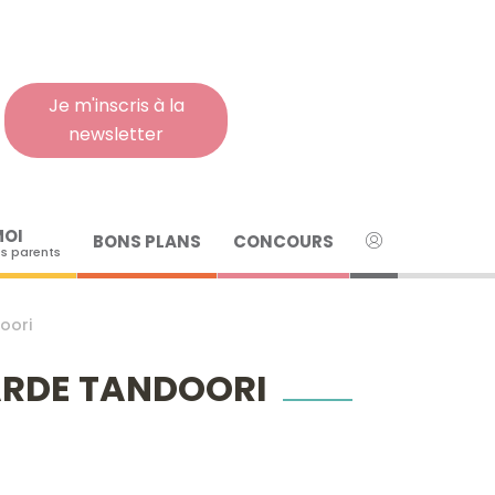
Rech
pour
:
Je m'inscris à la
newsletter
MOI
BONS PLANS
CONCOURS
s parents
oori
ARDE TANDOORI