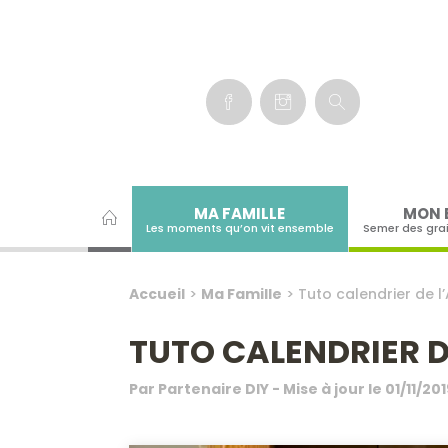
Panneau de gestion des cookies
MA FAMILLE
MON 
Les moments qu’on vit ensemble
Semer des gra
Accueil
>
Ma Famille
>
Tuto calendrier de l
TUTO CALENDRIER D
Par
Partenaire DIY
- Mise à jour le
01/11/201