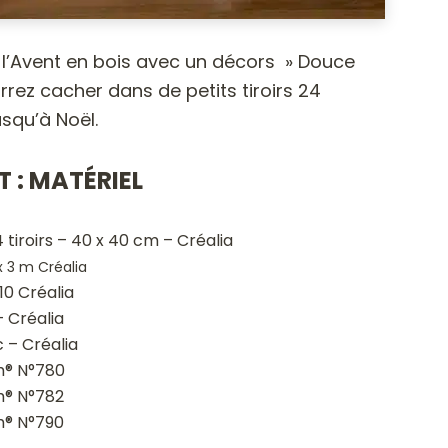
 l’Avent en bois avec un décors » Douce
rrez cacher dans de petits tiroirs 24
usqu’à Noël.
T : MATÉRIEL
tiroirs – 40 x 40 cm – Créalia
x 3 m Créalia
10 Créalia
 Créalia
c – Créalia
h® N°780
h® N°782
h® N°790