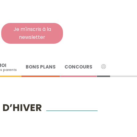
Rech
pour
:
Je m'inscris à la
newsletter
MOI
BONS PLANS
CONCOURS
s parents
 D’HIVER