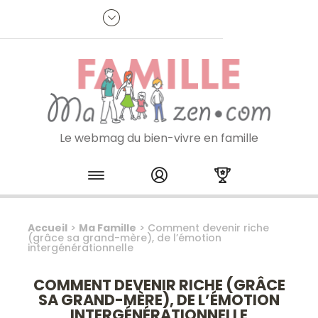
Panneau de gestion des cookies
R
p
:
Je m'inscris à la newsletter
Le webmag du bien-vivre en famille
Skip to content
Accueil
>
Ma Famille
>
Comment devenir riche
(grâce sa grand-mère), de l’émotion
intergénérationnelle
COMMENT DEVENIR RICHE (GRÂCE
SA GRAND-MÈRE), DE L’ÉMOTION
INTERGÉNÉRATIONNELLE