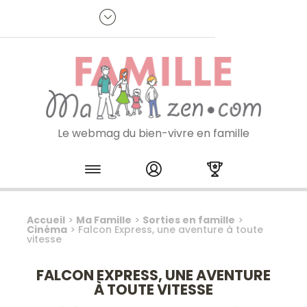
Panneau de gestion des cookies
R
p
:
Je m'inscris à la newsletter
Le webmag du bien-vivre en famille
Skip to content
Accueil
>
Ma Famille
>
Sorties en famille
>
Cinéma
>
Falcon Express, une aventure à toute
vitesse
FALCON EXPRESS, UNE AVENTURE
À TOUTE VITESSE