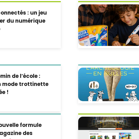
nnectés : un jeu
ler du numérique
e
min de l’école :
 mode trottinette
ée !
ouvelle formule
magazine des