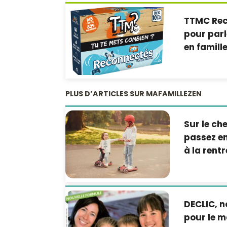
TTMC Reco
pour par
en famill
PLUS D’ARTICLES SUR MAFAMILLEZEN
Sur le che
passez en
à la rentr
DECLIC, n
pour le 