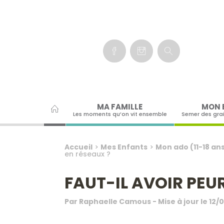
Panneau de gestion des cookies
MA FAMILLE
MON 
Les moments qu’on vit ensemble
Semer des gra
Accueil
>
Mes Enfants
>
Mon ado (11-18 an
en réseaux ?
FAUT-IL AVOIR PEUR
Par
Raphaelle Camous
- Mise à jour le
12/