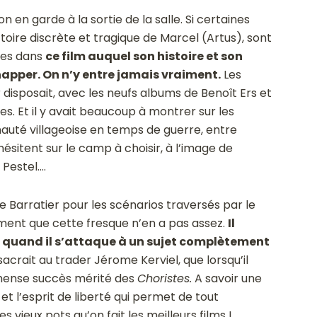
n en garde à la sortie de la salle. Si certaines
toire discrète et tragique de Marcel (Artus), sont
res dans
ce film auquel son histoire et son
pper. On n’y entre jamais vraiment.
Les
 disposait, avec les neufs albums de Benoît Ers et
s. Et il y avait beaucoup à montrer sur les
uté villageoise en temps de guerre, entre
 hésitent sur le camp à choisir, à l’image de
 Pestel….
 Barratier pour les scénarios traversés par le
tement que cette fresque n’en a pas assez.
Il
ré quand il s’attaque à un sujet complètement
acrait au trader Jérome Kerviel, que lorsqu’il
immense succès mérité des
Choristes.
A savoir une
et l’esprit de liberté qui permet de tout
 vieux pots qu’on fait les meilleurs films !