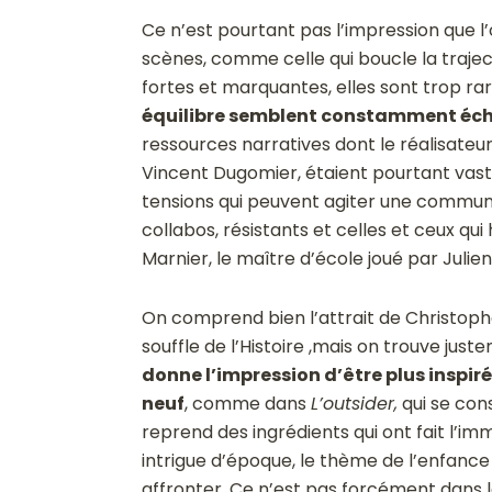
Ce n’est pourtant pas l’impression que l’o
scènes, comme celle qui boucle la trajec
fortes et marquantes, elles sont trop ra
équilibre semblent constamment écha
ressources narratives dont le réalisateur
Vincent Dugomier, étaient pourtant vaste
tensions qui peuvent agiter une communa
collabos, résistants et celles et ceux qui
Marnier, le maître d’école joué par Julien
On comprend bien l’attrait de Christophe
souffle de l’Histoire ,mais on trouve jus
donne l’impression d’être plus inspi
neuf
, comme dans
L’outsider,
qui se cons
reprend des ingrédients qui ont fait l’
intrigue d’époque, le thème de l’enfance 
affronter. Ce n’est pas forcément dans les