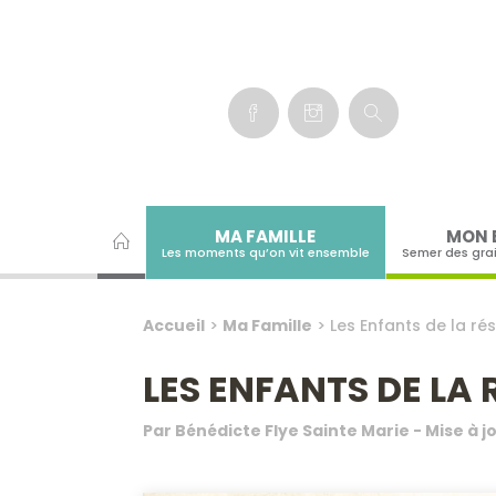
Panneau de gestion des cookies
MA FAMILLE
MON 
Les moments qu’on vit ensemble
Semer des gra
Accueil
>
Ma Famille
>
Les Enfants de la rés
LES ENFANTS DE LA 
Par
Bénédicte Flye Sainte Marie
- Mise à j