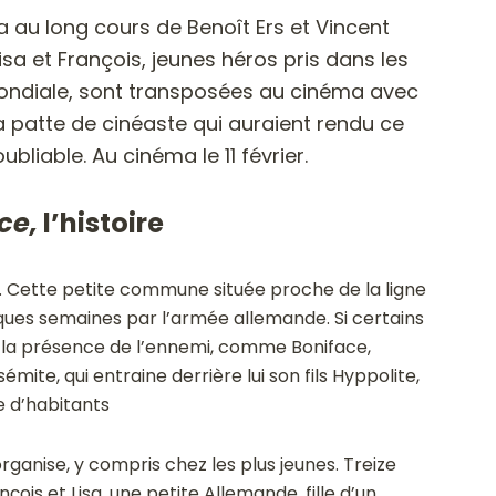
a au long cours de Benoît Ers et Vincent
sa et François, jeunes héros pris dans les
ndiale, sont transposées au cinéma avec
 la patte de cinéaste qui auraient rendu ce
ubliable. Au cinéma le 11 février.
ce,
l’histoire
s. Cette petite commune située proche de la ligne
ques semaines par l’armée allemande. Si certains
 la présence de l’ennemi, comme Boniface,
émite, qui entraine derrière lui son fils Hyppolite,
e d’habitants
organise, y compris chez les plus jeunes. Treize
çois et Lisa, une petite Allemande, fille d’un