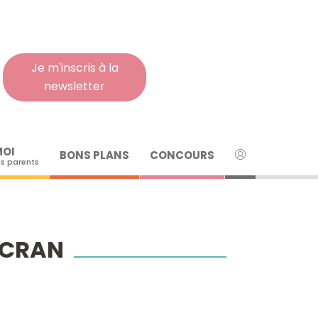
Rech
pour
:
Je m'inscris à la
newsletter
MOI
BONS PLANS
CONCOURS
s parents
’ÉCRAN