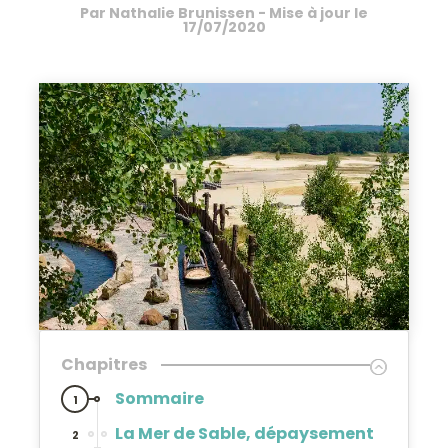
Par
Nathalie Brunissen
- Mise à jour le
17/07/2020
Chapitres
Sommaire
1
La Mer de Sable, dépaysement
2