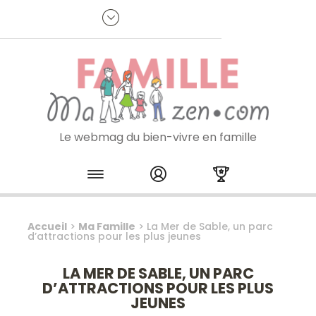
Panneau de gestion des cookies
R
p
:
Je m'inscris à la newsletter
Le webmag du bien-vivre en famille
Skip to content
Accueil
>
Ma Famille
>
La Mer de Sable, un parc
d’attractions pour les plus jeunes
LA MER DE SABLE, UN PARC
D’ATTRACTIONS POUR LES PLUS
JEUNES