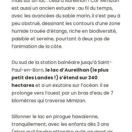
mais sur un lac : celui d’Aureilhan ! Car Mimizan
est aussi un ancien estuaire : au fil du temps,
avec les avancées du sable marin, il s’est peu à
peu obstrué, dessinant les contours d’une zone
humide trouée d’étangs, riche en biodiversité,
paisible et sereine, pourtant à deux pas de
l’animation de la côte.
Du sud de la station balnéaire jusqu’à Saint-
Paul-en-Born,
le lac d’Aureilhan (le plus
petit des Landes !) s’étend sur 340
hectares
et a un exutoire sur l’océan. Il se
prolonge vers l’ouest par un bras d’eau de 7
kilomètres qui traverse Mimizan.
Sillonner le lac en pirogue hawaïenne,
tranquillement, avec les enfants dès 3 ans
(alors qu’il faudra attendre qu’ils en aient six