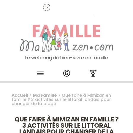
Panneau de gestion des cookies
R
p
:
Je m'inscris à la newsletter
Le webmag du bien-vivre en famille
Skip to content
Accueil
>
Ma Famille
>
Que faire à Mimizan en
famille ? 3 activités sur le littoral landais pour
changer de la plage
QUE FAIRE À MIMIZAN EN FAMILLE ?
3 ACTIVITÉS SUR LE LITTORAL
LANDAIS POUR CHANGER DE LA