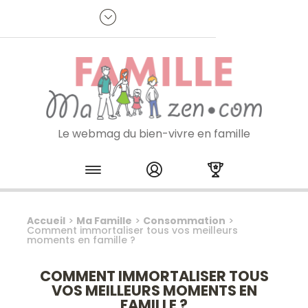
Panneau de gestion des cookies
R
p
:
Je m'inscris à la newsletter
Le webmag du bien-vivre en famille
Skip to content
Accueil
>
Ma Famille
>
Consommation
>
Comment immortaliser tous vos meilleurs
moments en famille ?
COMMENT IMMORTALISER TOUS
VOS MEILLEURS MOMENTS EN
FAMILLE ?