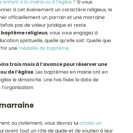
 enfant à la mairie ou à l’église ?
Si vous
onner à cet événement un caractère religieux, le
er officiellement un parrain et une marraine
efois pas de valeur juridique et reste
baptême religieux
, vous vous engagez à
cation spirituelle, quelle qu’elle soit. Quelle que
ffrir une
médaille de baptême
.
ins trois mois à l’avance pour réserver une
u de l’église
. Les baptêmes en mairie ont en
glise le dimanche. Une fois fixée la date de
l’organisation.
 marraine
ment ou civilement, vous devrez lui
choisir un
’hui avant tout un rôle de guide et de soutien à leur