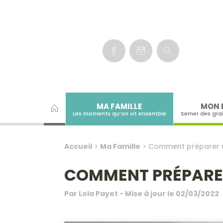
Panneau de gestion des cookies
MA FAMILLE
MON 
Les moments qu’on vit ensemble
Semer des gra
Accueil
>
Ma Famille
>
Comment préparer u
COMMENT PRÉPARER
Par
Lola Payet
- Mise à jour le
02/03/2022