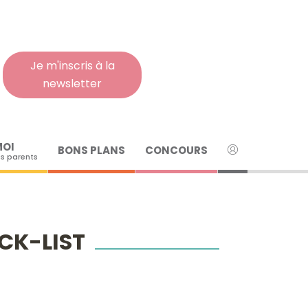
Rech
pour
:
Je m'inscris à la
newsletter
MOI
BONS PLANS
CONCOURS
s parents
CK-LIST