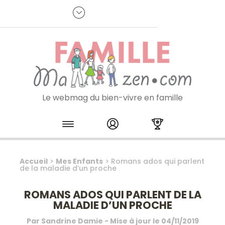
Panneau de gestion des cookies
R
p
:
Je m'inscris à la newsletter
Le webmag du bien-vivre en famille
Skip to content
Accueil
>
Mes Enfants
>
Romans ados qui parlent
de la maladie d’un proche
ROMANS ADOS QUI PARLENT DE LA
MALADIE D’UN PROCHE
Par
Sandrine Damie
- Mise à jour le
04/11/2019