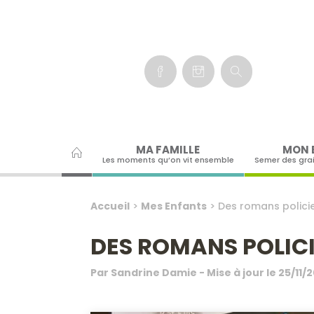
Panneau de gestion des cookies
MA FAMILLE
MON 
Les moments qu’on vit ensemble
Semer des gra
Accueil
>
Mes Enfants
>
Des romans policie
DES ROMANS POLICI
Par
Sandrine Damie
- Mise à jour le
25/11/