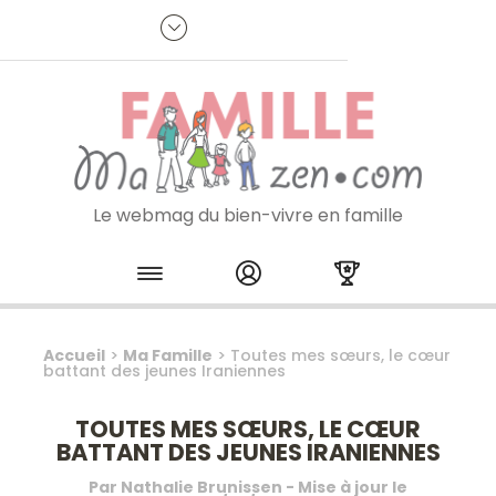
Panneau de gestion des cookies
R
p
:
Je m'inscris à la newsletter
Le webmag du bien-vivre en famille
Skip to content
Accueil
>
Ma Famille
>
Toutes mes sœurs, le cœur
battant des jeunes Iraniennes
TOUTES MES SŒURS, LE CŒUR
BATTANT DES JEUNES IRANIENNES
Par
Nathalie Brunissen
- Mise à jour le