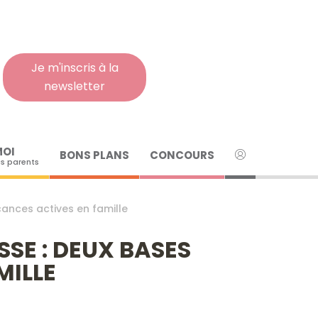
Rech
pour
:
Je m'inscris à la
newsletter
MOI
BONS PLANS
CONCOURS
s parents
cances actives en famille
SE : DEUX BASES
MILLE