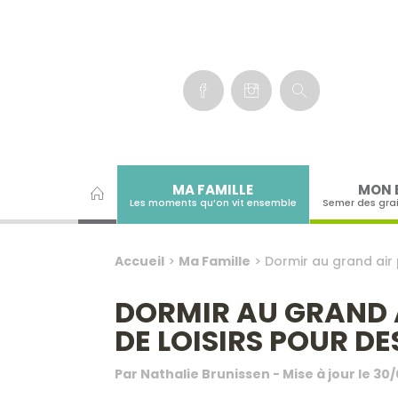
Panneau de gestion des cookies
MA FAMILLE
MON 
Les moments qu’on vit ensemble
Semer des gra
Accueil
>
Ma Famille
>
Dormir au grand air 
DORMIR AU GRAND A
DE LOISIRS POUR D
Par
Nathalie Brunissen
- Mise à jour le
30/