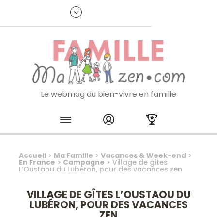
Panneau de gestion des cookies
R
p
:
Je m'inscris à la newsletter
Le webmag du bien-vivre en famille
Skip to content
Accueil
>
Ma Famille
>
Vacances & Week-end
>
En France
>
Campagne
>
Village de gîtes
L’Oustaou du Lubéron, pour des vacances zen
VILLAGE DE GÎTES L’OUSTAOU DU
LUBÉRON, POUR DES VACANCES
ZEN