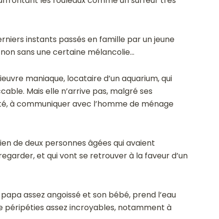
ffrontant les rouleaux comme un surfeur très
erniers instants passés en famille par un jeune
r, non sans une certaine mélancolie…
ieuvre maniaque, locataire d’un aquarium, qui
able. Mais elle n’arrive pas, malgré ses
nté, à communiquer avec l’homme de ménage
dien de deux personnes âgées qui avaient
garder, et qui vont se retrouver à la faveur d’un
un papa assez angoissé et son bébé, prend l’eau
de péripéties assez incroyables, notamment à