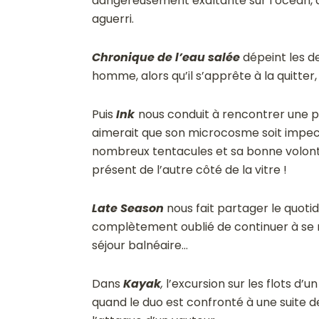
dangereusement exaltante sur l’océan, a
aguerri.
Chronique de l’eau salée
dépeint les d
homme, alors qu’il s’apprête à la quitte
Puis
Ink
nous conduit à rencontrer une p
aimerait que son microcosme soit impecc
nombreux tentacules et sa bonne volo
présent de l’autre côté de la vitre !
Late Season
nous fait partager le quoti
complètement oublié de continuer à se re
séjour balnéaire…
Dans
Kayak
,
l’excursion sur les flots d’
quand le duo est confronté à une suite 