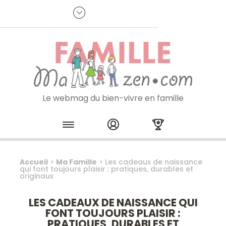
Panneau de gestion des cookies
R
p
:
Je m'inscris à la newsletter
Le webmag du bien-vivre en famille
Skip to content
Accueil
>
Ma Famille
>
Les cadeaux de naissance
qui font toujours plaisir : pratiques, durables et
originaux
LES CADEAUX DE NAISSANCE QUI
FONT TOUJOURS PLAISIR :
PRATIQUES, DURABLES ET