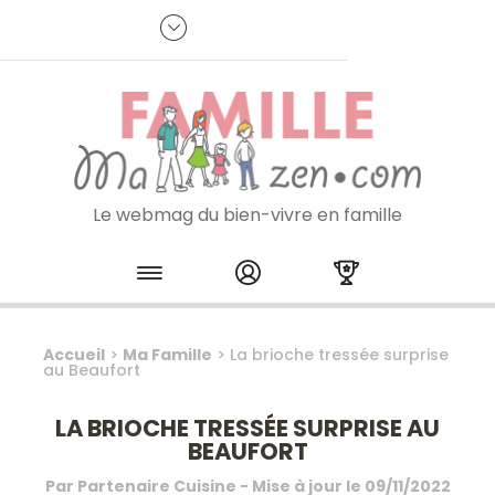
Panneau de gestion des cookies
R
p
:
Je m'inscris à la newsletter
Le webmag du bien-vivre en famille
Skip to content
Accueil
>
Ma Famille
>
La brioche tressée surprise
au Beaufort
LA BRIOCHE TRESSÉE SURPRISE AU
BEAUFORT
Par
Partenaire Cuisine
- Mise à jour le
09/11/2022