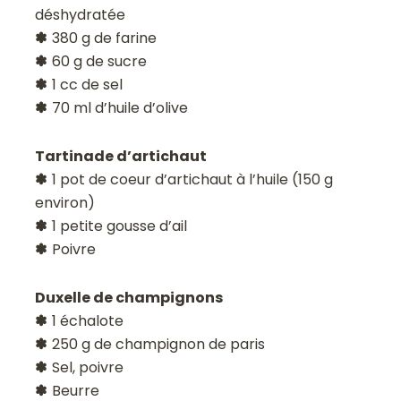
déshydratée
✽
380 g de farine
✽
60 g de sucre
✽
1 cc de sel
✽
70 ml d’huile d’olive
Tartinade d’artichaut
✽
1 pot de coeur d’artichaut à l’huile (150 g
environ)
✽
1 petite gousse d’ail
✽
Poivre
Duxelle de champignons
✽
1 échalote
✽
250 g de champignon de paris
✽
Sel, poivre
✽
Beurre